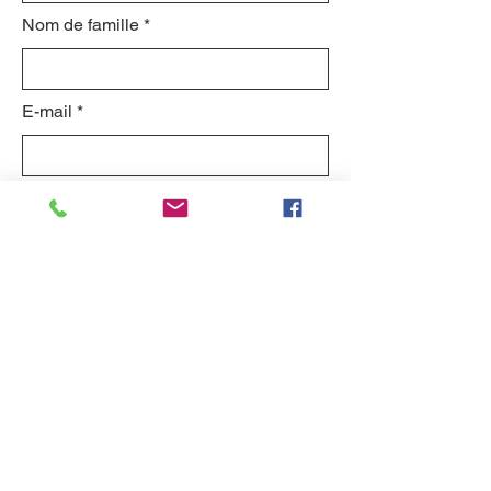
Nom de famille
E-mail
Objet
Laissez-nous un message...
Envoyer