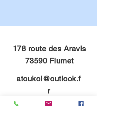
178 route des Aravis
73590 Flumet
atoukoi@outlook.f
r
06 18 84 15 83
Veuillez nous contacter en