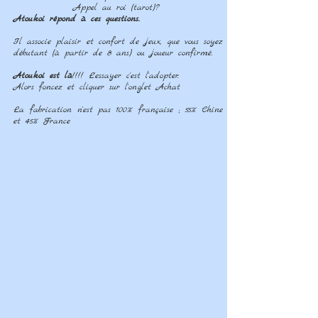
Appel au roi (tarot)?
Atoukoi répond à ces questions.
Il associe plaisir et confort de jeux, que vous soyez
débutant (à partir de 8 ans) ou joueur confirmé.
Atoukoi
est là
!!!! L'essayer c'est l'adopter.
Alors foncez et cliquer sur l'onglet Achat
La fabrication n'est pas 100% française ; 55% Chine
et 45% France