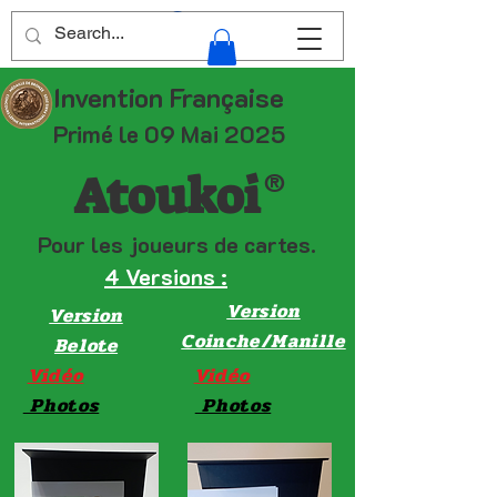
Invention Française
Primé le 09 Mai 2025
Atoukoi
®
Pour les joueurs de cartes.
4 Versions :
Version
Version
Coinche/Manille
Belote
Vidéo
Vidéo
Photos
Photos